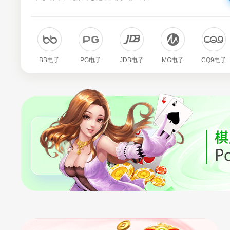
BB电子
PG电子
JDB电子
MG电子
CQ9电子